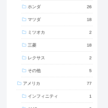
ホンダ
26
マツダ
18
ミツオカ
2
三菱
18
レクサス
2
その他
5
アメリカ
77
インフィニティ
1