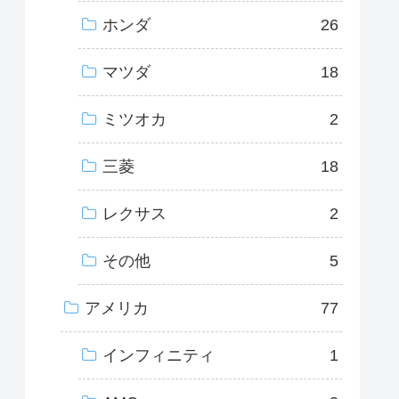
ホンダ
26
マツダ
18
ミツオカ
2
三菱
18
レクサス
2
その他
5
アメリカ
77
インフィニティ
1