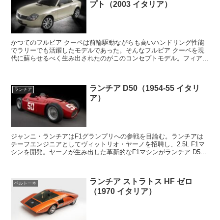
プト（2003 イタリア）
かつてのフルビア クーペは前輪駆動ながらも高いハンドリング性能
でラリーでも活躍したモデルであった。そんなフルビア クーペを現
代に蘇らせるべく生み出されたのがこのコンセプトモデル。フィアッ
ト・バルケッタをベースとし、これにフラビオ・マンツォ...
ランチア D50（1954-55 イタリ
ランチア
ア）
ジャンニ・ランチアはF1グランプリへの参戦を目論む。ランチアは
チーフエンジニアとしてヴィットリオ・ヤーノを招聘し、2.5L F1マ
シンを開発。ヤーノが生み出した革新的なF1マシンがランチア D50
だった。コンパクトな鋼管ラダーフレームに搭...
ランチア ストラトス HF ゼロ
ベルトーネ
（1970 イタリア）