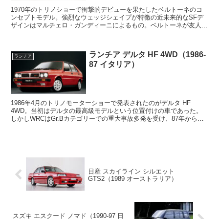
1970年のトリノショーで衝撃的デビューを果たしたベルトーネのコ
ンセプトモデル。強烈なウェッジシェイプが特徴の近未来的なSFデ
ザインはマルチェロ・ガンディーニによるもの。ベルトーネが友人か
ら購入した事故車のランチア フルビアの部品を流用し...
ランチア デルタ HF 4WD（1986-
ランチア
87 イタリア）
1986年4月のトリノモーターショーで発表されたのがデルタ HF
4WD。当初はデルタの最高級モデルという位置付けの車であった。
しかしWRCはGr.Bカテゴリーでの重大事故多発を受け、87年から
Gr.Aへと移行することが決定した。これを受...
日産 スカイライン シルエット
GTS2（1989 オーストラリア）
スズキ エスクード ノマド（1990-97 日