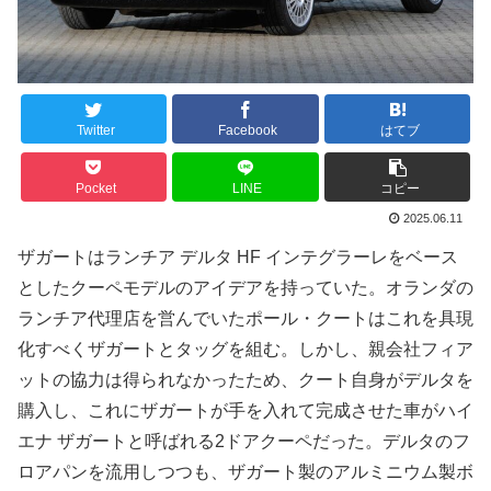
Twitter
Facebook
はてブ
Pocket
LINE
コピー
2025.06.11
ザガートはランチア デルタ HF インテグラーレをベース
としたクーペモデルのアイデアを持っていた。オランダの
ランチア代理店を営んでいたポール・クートはこれを具現
化すべくザガートとタッグを組む。しかし、親会社フィア
ットの協力は得られなかったため、クート自身がデルタを
購入し、これにザガートが手を入れて完成させた車がハイ
エナ ザガートと呼ばれる2ドアクーペだった。デルタのフ
ロアパンを流用しつつも、ザガート製のアルミニウム製ボ