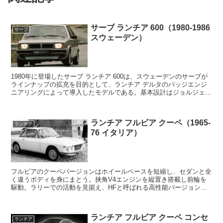
サーブ ランチア 600（1980-1986
サーブ
スウェーデン）
1980年に登場したサーブ ランチア 600は、スウェーデンのサーブが
ラインナップの拡充を目的として、ランチア デルタのバッジエンジ
ニアリングによって導入したモデルである。基本設計はジョルジェッ
ト・ジウジアーロ率いるイタルデザインによるデ...
ランチア フルビア クーペ（1965-
ランチア
76 イタリア）
フルビアのクーペバージョンはホイールベースを短縮し、セダンと全
く違うボディを身にまとう。挟角V4エンジンを縦置き搭載し前輪を
駆動。ラリーでの活動を見据え、HFと呼ばれる高性能バージョンも
用意。前輪駆動としてはクセの少ない操縦性で活躍した。...
ランチア フルビア クーペ コンセ
ランチア