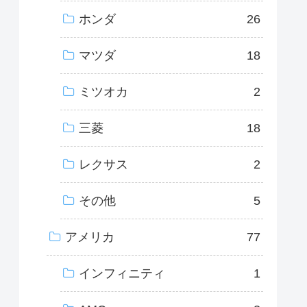
ホンダ
26
マツダ
18
ミツオカ
2
三菱
18
レクサス
2
その他
5
アメリカ
77
インフィニティ
1