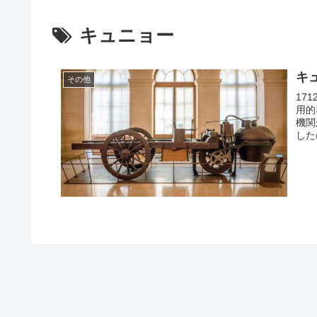
キュニョー
キュ
その他
17
用的
機関
した