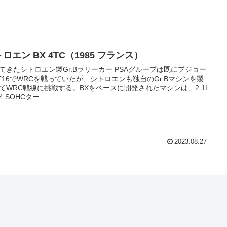
ロエン BX 4TC（1985 フランス）
たシトロエン製Gr.Bラリーカー PSAグループは既にプジョー
5T16でWRCを戦っていたが、シトロエンも独自のGr.Bマシンを製
てWRC戦線に挑戦する。BXをベースに開発されたマシンは、2.1L
 SOHCター...
2023.08.27