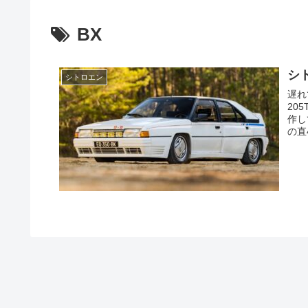
BX
シト
シトロエン
遅れてき
20
作し
の直4