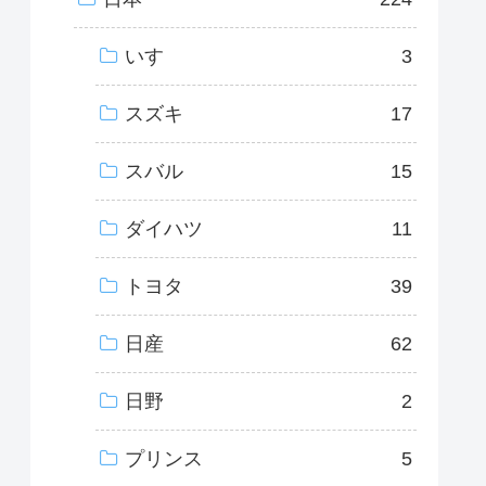
いすゞ
3
スズキ
17
スバル
15
ダイハツ
11
トヨタ
39
日産
62
日野
2
プリンス
5