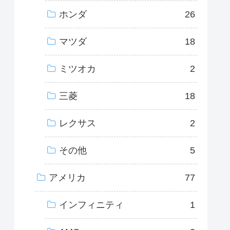
ホンダ
26
マツダ
18
ミツオカ
2
三菱
18
レクサス
2
その他
5
アメリカ
77
インフィニティ
1