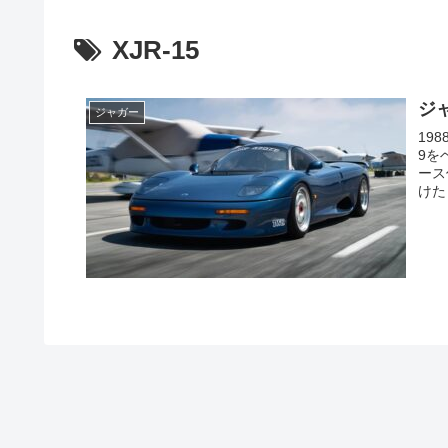
XJR-15
ジャ
ジャガー
19
9を
ース
けた