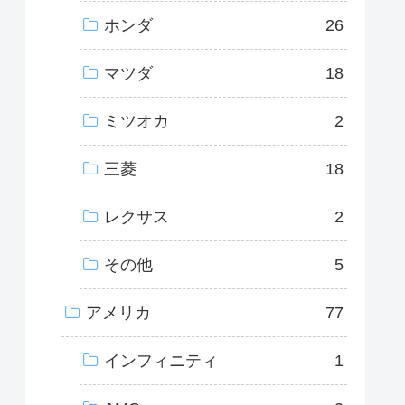
ホンダ
26
マツダ
18
ミツオカ
2
三菱
18
レクサス
2
その他
5
アメリカ
77
インフィニティ
1