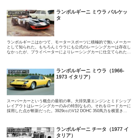
ランボルギーニ ミウラ バルケッ
ランボルギーニ
タ
ランボルギーニはかつて、モータースポーツに積極的で無いメーカー
として知られた。もちろんミウラにも公式のレーシングカーは存在し
なかったが、プライベーターによりレーシングカーに仕立てられた個
体があった。それは事故により大破したミウラをベースと...
ランボルギーニ ミウラ（1966-
ランボルギーニ
1973 イタリア）
スーパーカーという概念の最初の車。大排気量エンジンとミドシップ
レイアウトはレーシングカーのみの特別なもの。それをロードカーに
採用した点が斬新だった。3929ccのV12 DOHC 350馬力を横置きレ
イアウト。P400、P400S、SVと...
ランボルギーニ チータ（1977 イ
ランボルギーニ
タリア）