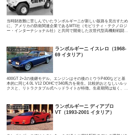
当時財政難に苦しんでいたランボルギーニが新しい販路を見出すため
に、アメリカの防衛関連企業であるMTI社（モビリティ・テクノロジ
ー・インターナショナル社）と共同で開発した次世代型高機動戦闘車
両がチータだった。設計についてはFMC社が開発した...
ランボルギーニ イスレロ（1968-
ランボルギーニ
69 イタリア）
400GT 2+2の後継モデル。エンジンはその後のミウラP400などと基
本的に同じ4.0L V12 DOHCで340馬力を発生。比較的おとなしいルッ
クスと、リトラクタブル式ヘッドライトが特徴。生産期間は短く、後
継モデルはエスパーダであった。
ランボルギーニ ディアブロ
ランボルギーニ
VT（1993-2001 イタリア）