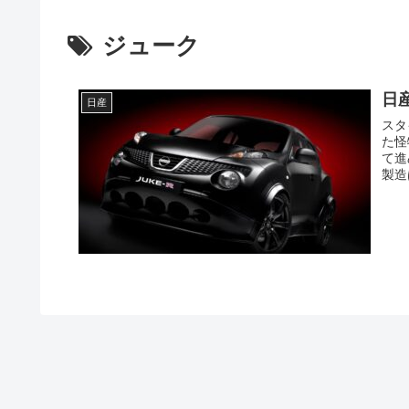
ジューク
日産
日産
スタ
た怪
て進
製造