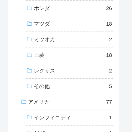
ホンダ
26
マツダ
18
ミツオカ
2
三菱
18
レクサス
2
その他
5
アメリカ
77
インフィニティ
1