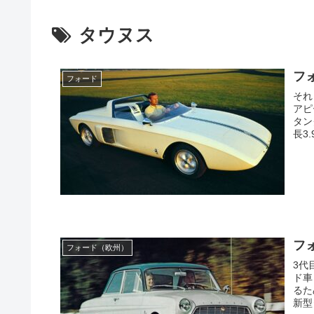
タウヌス
フ
フォード
それ
アピ
タン
長3
フォ
フォード（欧州）
3代
ド車
るた
新型