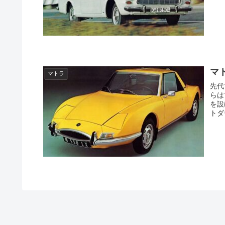
マト
マトラ
先代
らは
を設
トダ