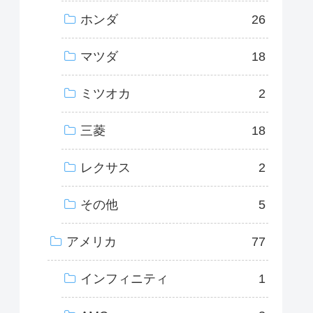
ホンダ
26
マツダ
18
ミツオカ
2
三菱
18
レクサス
2
その他
5
アメリカ
77
インフィニティ
1