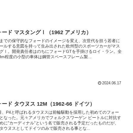
ォード マスタングⅠ（1962 アメリカ）
までの保守的なフォードのイメージを変え、次世代を担う若者に
ールする意図を持って生み出された欧州型のスポーツカーがマス
グⅠ。開発責任者はのちにフォードGTを手掛けるロイ・ラン。全
.9m程度の小型の車体は鋼管スペースフレーム製...
2024.06.17
ード タウヌス 12M（1962-66 ドイツ）
目、P4と呼ばれるタウヌスは前輪駆動を採用した初めてのフォー
となった。元々アメリカでフォルクスワーゲン ビートルに対抗す
めに"カーディナル"という名で販売される予定だったものだが、
タウヌスとしてドイツのみで販売される事とな...