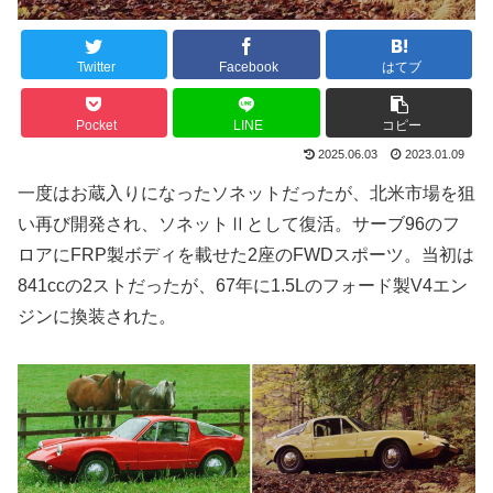
Twitter
Facebook
はてブ
Pocket
LINE
コピー
2025.06.03
2023.01.09
一度はお蔵入りになったソネットだったが、北米市場を狙
い再び開発され、ソネットⅡとして復活。サーブ96のフ
ロアにFRP製ボディを載せた2座のFWDスポーツ。当初は
841ccの2ストだったが、67年に1.5Lのフォード製V4エン
ジンに換装された。