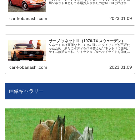
局ソネットⅡとして市場投入されたのはMFI13と呼ばれる
別のモデルだった。しかし、カタリナのデザインの一部は
後のサーブ99に取り入れられた。
car-kobanashi.com
2023.01.09
サーブ ソネットⅢ（1970-74 スウェーデン）
ソネットⅡは高価な上、くせの強いスタイリングが不評だ
ったため、新たにボディを作り替えたソネットⅢに発展。
サイズは拡大され、リトラクタブルヘッドライトを備え
る。テールゲートは開閉可能で使い勝手が向上。73年には
5マイルバンパーを装着。
car-kobanashi.com
2023.01.09
画像ギャラリー