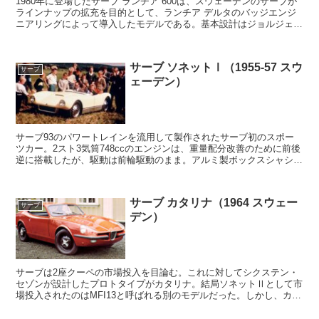
1980年に登場したサーブ ランチア 600は、スウェーデンのサーブが
ラインナップの拡充を目的として、ランチア デルタのバッジエンジ
ニアリングによって導入したモデルである。基本設計はジョルジェッ
ト・ジウジアーロ率いるイタルデザインによるデ...
サーブ ソネットⅠ（1955-57 スウ
サーブ
ェーデン）
サーブ93のパワートレインを流用して製作されたサーブ初のスポー
ツカー。2スト3気筒748ccのエンジンは、重量配分改善のために前後
逆に搭載したが、駆動は前輪駆動のまま。アルミ製ボックスシャシー
とFRPボディを持つ。結局市販はされなかった。
サーブ カタリナ（1964 スウェー
サーブ
デン）
サーブは2座クーペの市場投入を目論む。これに対してシクステン・
セゾンが設計したプロトタイプがカタリナ。結局ソネットⅡとして市
場投入されたのはMFI13と呼ばれる別のモデルだった。しかし、カタ
リナのデザインの一部は後のサーブ99に取り入れられた。