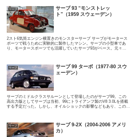
サーブ 93 “モンストレッ
サーブ
ト”（1959 スウェーデン）
2スト6気筒エンジン横置きのモンスターサーブ サーブがモータース
ポーツで戦うために実験的に製作したマシン。サーブの小型車であ
り、モータースポーツでも活躍していたサーブ93がベース。元々縦
置きされていた748ccの2ストローク3気筒エ...
サーブ 99 ターボ（1977-80 スウ
サーブ
ェーデン）
サーブのミドルクラスサルーンとして登場したのがサーブ99。この
高出力版としてサーブは当初、99にトライアンフ製のV8 3.0Lを搭載
する予定だった。しかし、オイルショックの影響などもあり、この計
画は変更された。代わりに開発されたのが99タ...
サーブ 9-2X（2004-2006 アメリ
サーブ
カ）