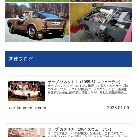
関連ブログ
サーブ ソネットⅠ（1955-57 スウェーデン）
サーブ93のパワートレインを流用して製作されたサーブ初
のスポーツカー。2スト3気筒748ccのエンジンは、重量配
分改善のために前後逆に搭載したが、駆動は前輪駆動のま
ま。アルミ製ボックスシャシーとFRPボディを持つ。結局
市販はされなかった。
car-kobanashi.com
2023.01.09
サーブ カタリナ（1964 スウェーデン）
サーブは2座クーペの市場投入を目論む。これに対してシ
クステン・セゾンが設計したプロトタイプがカタリナ。結