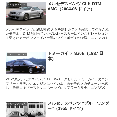
メルセデスベンツ CLK DTM
メルセデスベンツ
AMG（2004-06 ドイツ）
メルセデスベンツが2003年のDTMを制したことを記念して生産され
たモデル。DTMを戦っていたCLKレースカーにインスピレーション
を受けたカーボンファイバー製のワイドボディが特徴。エンジンは他
のAMGモデルにも搭載されていたスーパーチャー...
トミーカイラ M30E（1987 日
メルセデスベンツ
本）
W124系メルセデスベンツ 300Eをベースとしたトミーカイラのコン
プリートモデル。エンジンはハイカム、面研等のメカチューンを施
し、等長エキゾーストマニホールドにマフラーも変更。エンジン出力
はノーマルの185馬力、26.0kgmから、22...
メルセデスベンツ “ブルーワンダ
メルセデスベンツ
ー”（1955 ドイツ）