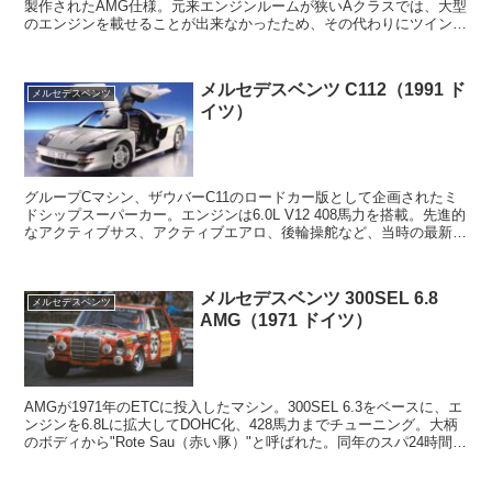
製作されたAMG仕様。元来エンジンルームが狭いAクラスでは、大型
のエンジンを載せることが出来なかったため、その代わりにツインエ
ンジン化された。前後に搭載される直4 1....
メルセデスベンツ C112（1991 ド
メルセデスベンツ
イツ）
グループCマシン、ザウバーC11のロードカー版として企画されたミ
ドシップスーパーカー。エンジンは6.0L V12 408馬力を搭載。先進的
なアクティブサス、アクティブエアロ、後輪操舵など、当時の最新テ
クノロジーが多数盛り込まれた意...
メルセデスベンツ 300SEL 6.8
メルセデスベンツ
AMG（1971 ドイツ）
AMGが1971年のETCに投入したマシン。300SEL 6.3をベースに、エ
ンジンを6.8Lに拡大してDOHC化、428馬力までチューニング。大柄
のボディから"Rote Sau（赤い豚）"と呼ばれた。同年のスパ24時間で
はクラス1位、総...