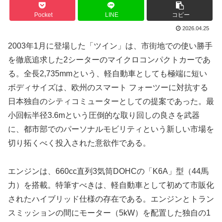
Pocket
LINE
コピー
2026.04.25
2003年1月に登場した「ツイン」は、市街地での使い勝手
を徹底追求した2シーターのマイクロコンパクトカーであ
る。全長2,735mmという、軽自動車としても極端に短い
ボディサイズは、欧州のスマート フォーツーに対抗する
日本独自のシティコミューターとしての提案であった。最
小回転半径3.6mという圧倒的な取り回しの良さを武器
に、都市部でのパーソナルモビリティという新しい市場を
切り拓くべく投入された意欲作である。
エンジンは、660cc直列3気筒DOHCの「K6A」型（44馬
力）を搭載。特筆すべきは、軽自動車として初めて市販化
されたハイブリッド仕様の存在である。エンジンとトラン
スミッションの間にモーター（5kW）を配置した独自の1