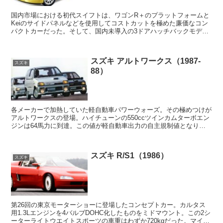
国内市場における初代スイフトは、ワゴンR＋のプラットフォームと
Keiのサイドパネルなどを使用してコストカットを極めた廉価なコン
パクトカーだった。そして、国内未導入の3ドアハッチバックモデル
をベースとして、手ごろなホットハッチとして生み出さ...
スズキ アルトワークス（1987-
スズキ
88）
各メーカーで加熱していた軽自動車パワーウォーズ。その極めつけが
アルトワークスの登場。ハイチューンの550ccツインカムターボエン
ジンは64馬力に到達。この値が軽自動車出力の自主規制値となり今
も続く。FFのRS-X、4WDのRS-Rのほか廉...
スズキ R/S1（1986）
スズキ
第26回の東京モーターショーに登場したコンセプトカー。カルタス
用1.3Lエンジンを4バルブDOHC化したものをミドマウント。この2シ
ーターライトウエイトスポーツの車重はわずか720kgだった。マイテ