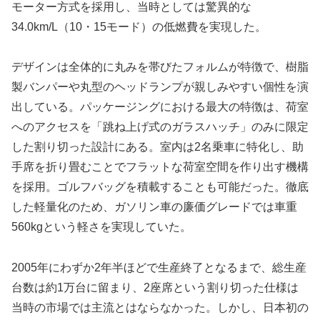
モーター方式を採用し、当時としては驚異的な
34.0km/L（10・15モード）の低燃費を実現した。
デザインは全体的に丸みを帯びたフォルムが特徴で、樹脂
製バンパーや丸型のヘッドランプが親しみやすい個性を演
出している。パッケージングにおける最大の特徴は、荷室
へのアクセスを「跳ね上げ式のガラスハッチ」のみに限定
した割り切った設計にある。室内は2名乗車に特化し、助
手席を折り畳むことでフラットな荷室空間を作り出す機構
を採用。ゴルフバッグを積載することも可能だった。徹底
した軽量化のため、ガソリン車の廉価グレードでは車重
560kgという軽さを実現していた。
2005年にわずか2年半ほどで生産終了となるまで、総生産
台数は約1万台に留まり、2座席という割り切った仕様は
当時の市場では主流とはならなかった。しかし、日本初の