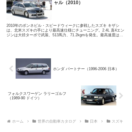
ャル（2010）
2010年のボンネビル・スピードウィークに参戦したスズキ キザシ
は、北米スズキの手により最高速仕様にチューニング。2.4L 直4エン
ジンは大径ターボで武装、513馬力、71.2kgmを発生。最高速度は
328km/hに到達しF-BGCクラス（過給器付きのガソリンエンジン搭載
クーペ部門）の新記録を樹立した。
ホンダ パートナー（1996-2006 日本）
フォルクスワーゲン ラリーゴルフ
（1989-90 ドイツ）
ホーム
世界の自動車カタログ
日本
スズキ