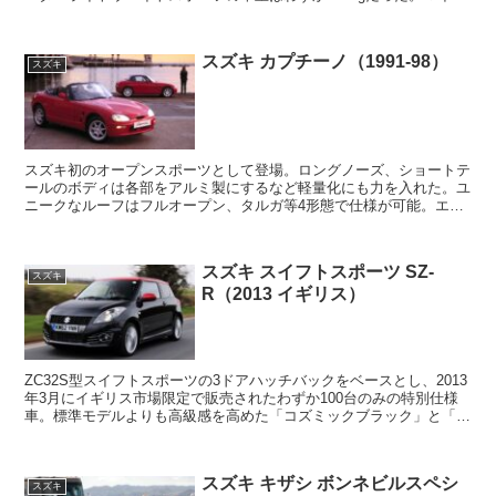
ィボーイと同じ日本人デザイナーによる意匠...
スズキ カプチーノ（1991-98）
スズキ
スズキ初のオープンスポーツとして登場。ロングノーズ、ショートテ
ールのボディは各部をアルミ製にするなど軽量化にも力を入れた。ユ
ニークなルーフはフルオープン、タルガ等4形態で仕様が可能。エン
ジンはアルトワークス用の64馬力のものを搭載...
スズキ スイフトスポーツ SZ-
スズキ
R（2013 イギリス）
ZC32S型スイフトスポーツの3ドアハッチバックをベースとし、2013
年3月にイギリス市場限定で販売されたわずか100台のみの特別仕様
車。標準モデルよりも高級感を高めた「コズミックブラック」と「ブ
レイズレッド」に塗り分けられた2トーンカラ...
スズキ キザシ ボンネビルスペシ
スズキ