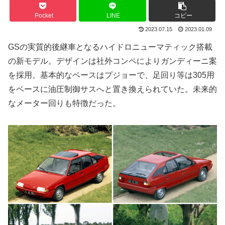
Pocket
LINE
コピー
2023.07.15
2023.01.09
GSの実質的後継車となるハイドロニューマティック搭載
の新モデル。デザインは社外コンペによりガンディーニ案
を採用。基本的なベースはプジョーで、足回り等は305用
をベースに油圧制御サスへと置き換えられていた。未来的
なメーター回りも特徴だった。