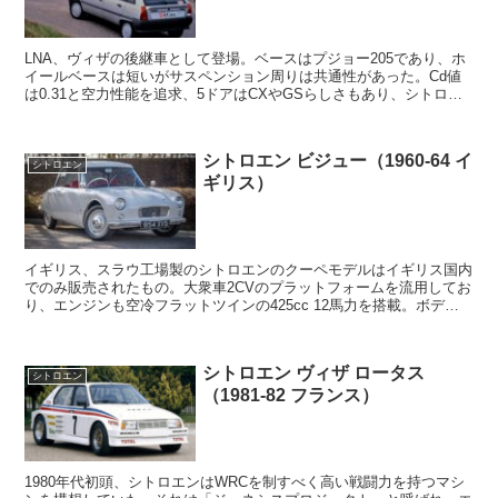
LNA、ヴィザの後継車として登場。ベースはプジョー205であり、ホ
イールベースは短いがサスペンション周りは共通性があった。Cd値
は0.31と空力性能を追求、5ドアはCXやGSらしさもあり、シトロエ
ンらしいデザインだった。スポーツモデルにも...
シトロエン ビジュー（1960-64 イ
シトロエン
ギリス）
イギリス、スラウ工場製のシトロエンのクーペモデルはイギリス国内
でのみ販売されたもの。大衆車2CVのプラットフォームを流用してお
り、エンジンも空冷フラットツインの425cc 12馬力を搭載。ボディ
はグラスファイバー製の独自のものとなっており...
シトロエン ヴィザ ロータス
シトロエン
（1981-82 フランス）
1980年代初頭、シトロエンはWRCを制すべく高い戦闘力を持つマシ