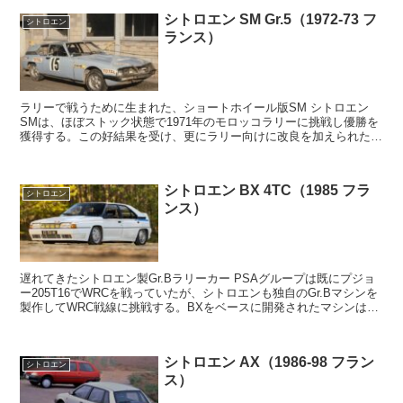
シトロエン SM Gr.5（1972-73 フ
シトロエン
ランス）
ラリーで戦うために生まれた、ショートホイール版SM シトロエン
SMは、ほぼストック状態で1971年のモロッコラリーに挑戦し優勝を
獲得する。この好結果を受け、更にラリー向けに改良を加えられたの
がGr.5仕様。ホイールベースは35cm、...
シトロエン BX 4TC（1985 フラ
シトロエン
ンス）
遅れてきたシトロエン製Gr.Bラリーカー PSAグループは既にプジョ
ー205T16でWRCを戦っていたが、シトロエンも独自のGr.Bマシンを
製作してWRC戦線に挑戦する。BXをベースに開発されたマシンは、
2.1Lの直4 SOHCター...
シトロエン AX（1986-98 フラン
シトロエン
ス）