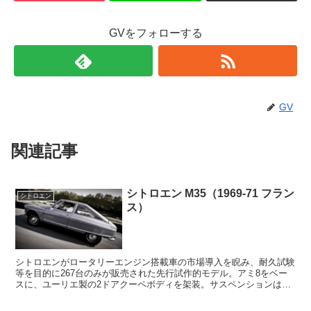
GVをフォローする
GV
関連記事
シトロエン M35（1969-71 フラン
シトロエン
ス）
シトロエンがロータリーエンジン搭載車の市場導入を睨み、耐久試験
等を目的に267台のみが販売された先行試作的モデル。アミ8をベー
スに、ユーリエ製の2ドアクーペボディを架装。サスペンションはハ
イドロニューマチックを採用。エンジンは1ローター497.5cc、49馬
力。