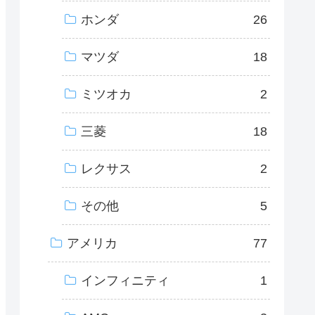
ホンダ
26
マツダ
18
ミツオカ
2
三菱
18
レクサス
2
その他
5
アメリカ
77
インフィニティ
1