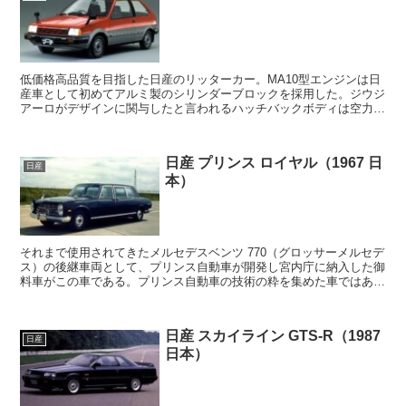
低価格高品質を目指した日産のリッターカー。MA10型エンジンは日
産車として初めてアルミ製のシリンダーブロックを採用した。ジウジ
アーロがデザインに関与したと言われるハッチバックボディは空力的
にも優れる。ターボやキャンバストップモデルも追加さ...
日産 プリンス ロイヤル（1967 日
日産
本）
それまで使用されてきたメルセデスベンツ 770（グロッサーメルセデ
ス）の後継車両として、プリンス自動車が開発し宮内庁に納入した御
料車がこの車である。プリンス自動車の技術の粋を集めた車ではあっ
たが、あえて技術的な冒険はせずに信頼性にも大きく...
日産 スカイライン GTS-R（1987
日産
日本）