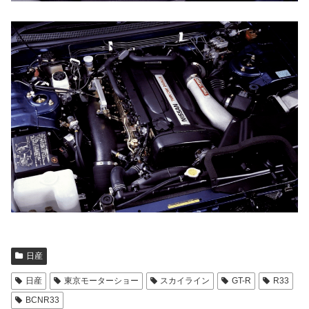
日産
日産
東京モーターショー
スカイライン
GT-R
R33
BCNR33