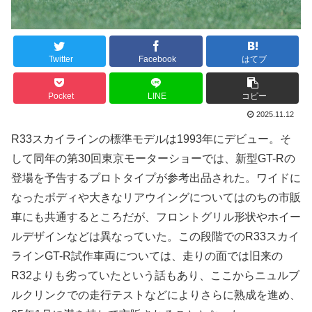
Twitter
Facebook
はてブ
Pocket
LINE
コピー
2025.11.12
R33スカイラインの標準モデルは1993年にデビュー。そ
して同年の第30回東京モーターショーでは、新型GT-Rの
登場を予告するプロトタイプが参考出品された。ワイドに
なったボディや大きなリアウイングについてはのちの市販
車にも共通するところだが、フロントグリル形状やホイー
ルデザインなどは異なっていた。この段階でのR33スカイ
ラインGT-R試作車両については、走りの面では旧来の
R32よりも劣っていたという話もあり、ここからニュルブ
ルクリンクでの走行テストなどによりさらに熟成を進め、