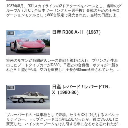
1987年8月、R31スカイラインの2ドアクーペをベースとし、当時のグ
ループA（JTC：全日本ツーリングカー選手権）参戦のためのホモロ
ゲーションモデルとして800台限定で発売された。当時の日産による
モータースポーツ活動の中核を担うべく、レ...
日産 R380 A-Ⅱ（1967）
日産
将来のルマン24時間耐久レース参戦も視野に入れ、プリンスが生み
出したプロトタイプカーがR380。日産との合併後、ボディが一新さ
れたA-Ⅱ型が登場。空力を重視し、全長が80mm延長されていた。谷
田部の自動車高速試験場テストコースにて7つの世...
日産 レパード / レパードTR-
日産
X（1980-86）
ブルーバードの上級車種として登場。セリカXXに対抗するスペシャ
リティカー。トップグレードは当初L28Eだったが、後にVG30ETに
変更した。ハイソカーブームをけん引する車になるかと思われたが、