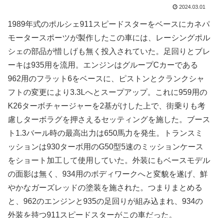
2024.03.01
1989年式のポルシェ911スピードスターをベースにカネパ
モータースポーツが製作したこの車には、レーシングポル
シェの部品が惜しげも無く投入されていた。足回りとブレ
ーキは935用を流用。エンジンはグループCカーである
962用のフラット6をベースに、ピストンとクランクシャ
フトの変更により3.3Lへとスープアップ。これに959用の
K26ターボチャージャーを2基がけした上で、街乗りも考
慮しターボラグを押さえるセッティングを施した。ブース
ト1.3バール時の最高出力は650馬力を発生。トランスミ
ッションは930ターボ用のG50型5速のミッションケース
をショート加工して使用していた。外装にもベースモデル
の面影は無く、934用のボディワークへと変貌を遂げ、鮮
やかなガーズレッドの塗装を施された。つまりまとめる
と、962のエンジンと935の足回りが組み込まれ、934の
外装を持つ911スピードスターがこの車だった。