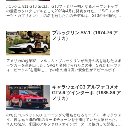
ポルシェ 911 GT3 S/Cは、GT3ファミリー初となるオープントップ
の量産カタログモデルとして2026年4月に発表された。「S/C（スポ
ーツ・カブリオレ）」の名を冠したこのモデルは、GT3の圧倒的なパ
フォーマンスとオープンエアの開放...
ブルックリン SV-1（1974-76 ア
その他
メリカ）
アメリカの起業家、マルコム・ブルックリンが自身の名を冠したスポ
ーツカーを産み出した。SV-1と名付けられたこの車、SVは"セーフテ
ィ・ビークル"を意味し、その名の通り高い安全性がアピールポイン
トとなっていた。車体はロールケージを備えたスチ...
キャラウェイC3 アルファロメオ
アルファロメオ
GTV-6 ツインターボ（1985-86 ア
メリカ）
のちにコルベットのチューニングで著名となるリーブス・キャラウェ
イ。彼は元々BMW用のターボチューンを手掛けていた人物だった。
そんな彼が、米国のアルファロメオインポーターと協力して開発した