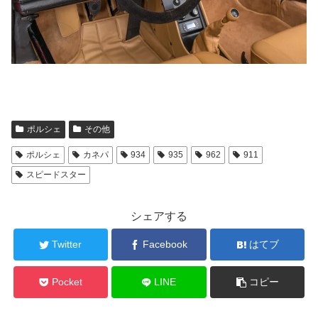
ポルシェ
その他
ポルシェ
カネパ
934
935
962
911
スピードスター
シェアする
Twitter
Facebook
はてブ
Pocket
LINE
コピー