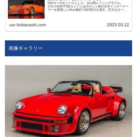
930ターボをベースとした、Gr.4用レーシングモデル。
3.0Lの930/75型エンジンはポルシェ初の水冷インタークー
ラーを装着し1.4bar過給で485馬力を発生。巨大なオーバ
ーフェンダーやフロントスポイラーが特徴で、車重は
1090kgまで軽量化された。
car-kobanashi.com
2023.03.12
画像ギャラリー