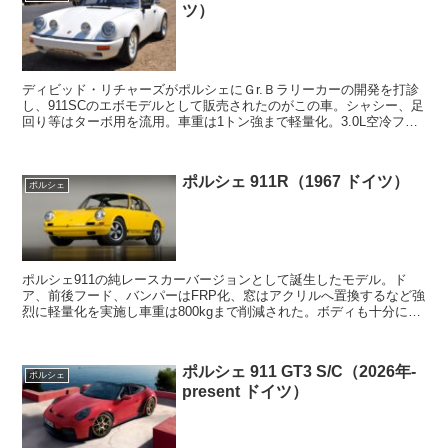
ツ）
ディビッド・リチャーズがポルシェにＧr.Ｂラリーカーの開発を打診
し、911SCのエボモデルとして販売されたのがこの車。シャシー、足
回り等はターボ用を流用。車重は1トン強まで軽量化。3.0L空冷フラ
ット6は255馬力を発生。わずか20台の生産だった。
ポルシェ 911R（1967 ドイツ）
ポルシェ
ポルシェ911の純レースカーバージョンとして誕生したモデル。ド
ア、前後フード、バンパーはFRP化、窓はアクリルへ置換するなど強
烈に軽量化を実施し車重は800kgまで削減された。ボディも十分に強
化されていた。エンジンはレーシングモデ...
ポルシェ 911 GT3 S/C（2026年-
ポルシェ
present ドイツ）